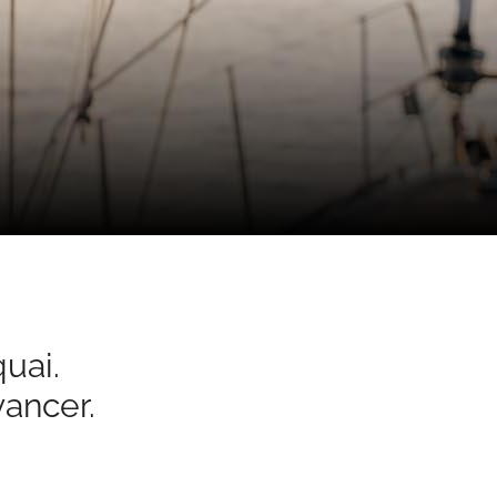
quai.
vancer.