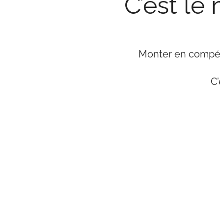
C’est le
Monter en compét
C’